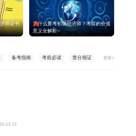
济师证书
为什么要考初级经济师？考取的价值
意义全解析~
略
备考指南
考前必读
查分领证
更多>
25-12-31